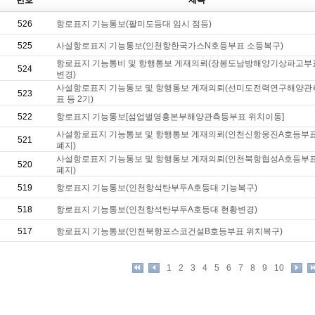
번호
제목
526
항로표지 기능통보(팔미도등대 임시 점등)
525
사설항로표지 기능통보(인천항한국가스N호등부표 소등복구)
항로표지 기능통비 및 항행통보 게재의뢰(장봉도남방해양기상파고부
524
변경)
사설항로표지 기능통보 및 항행통보 게재의뢰(선미도전력연구해양관
523
표 등 2기)
522
항로표지 기능통보[섬업벌영흥본부해양관측등부표 위치이동]
사설항로표지 기능통보 및 항행통보 게재의뢰(인천신항웅진A호등부표
521
폐지)
사설항로표지 기능통보 및 항행통보 게재의뢰(인천북항협성A호등부표
520
폐지)
519
항로표지 기능통보(인천항석탄부두A호등대 기능복구)
518
항로표지 기능통보(인천항석탄부두A호등대 현황변경)
517
항로표지 기능통보(인천북항포스코건설B호등부표 위치복구)
1
2
3
4
5
6
7
8
9
10